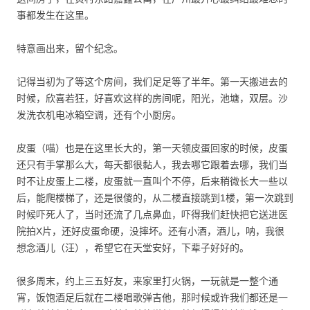
事都发生在这里。
特意画出来，留个纪念。
记得当初为了等这个房间，我们足足等了半年。第一天搬进去的
时候，欣喜若狂，好喜欢这样的房间呢，阳光，池塘，双层。沙
发洗衣机电冰箱空调，还有个小厨房。
皮蛋（喵）也是在这里长大的，第一天领皮蛋回家的时候，皮蛋
还只有手掌那么大，每天都很黏人，我去哪它跟着去哪，我们当
时不让皮蛋上二楼，皮蛋就一直叫个不停，后来稍微长大一些以
后，能爬楼梯了，还是很傻的，从二楼直接跳到1楼，第一次跳到
时候吓死人了，当时还流了几点鼻血，吓得我们赶快把它送进医
院拍X片，还好皮蛋命硬，没摔坏。还有小酒，酒儿，呐，我很
想念酒儿（汪），希望它在天堂安好，下辈子好好的。
很多周末，约上三五好友，来家里打火锅，一玩就是一整个通
宵，饭饱酒足后就在二楼唱歌弹吉他，那时候或许我们都还是一