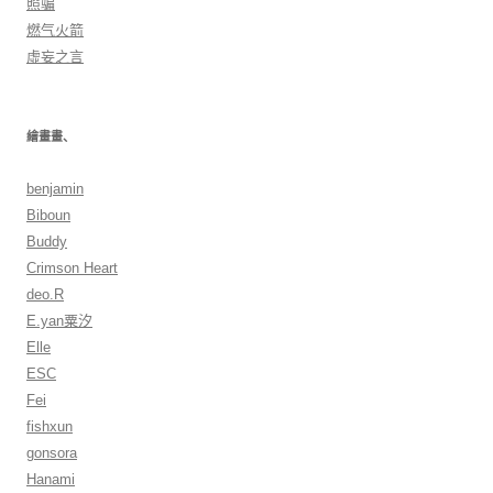
照骗
燃气火箭
虛妄之言
繪畫畫、
benjamin
Biboun
Buddy
Crimson Heart
deo.R
E.yan粟汐
Elle
ESC
Fei
fishxun
gonsora
Hanami