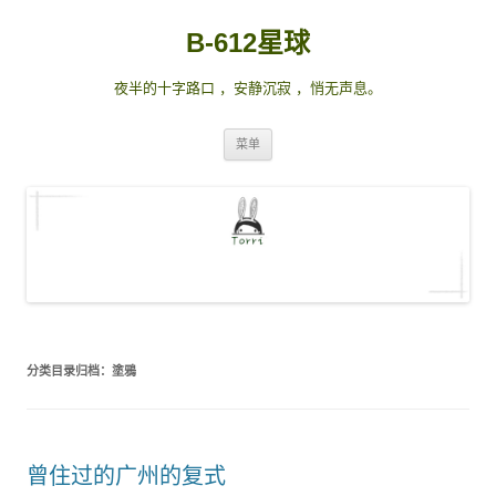
B-612星球
夜半的十字路口 ，安静沉寂 ，悄无声息。
跳
菜单
至
正
文
分类目录归档：
塗鴉
曾住过的广州的复式