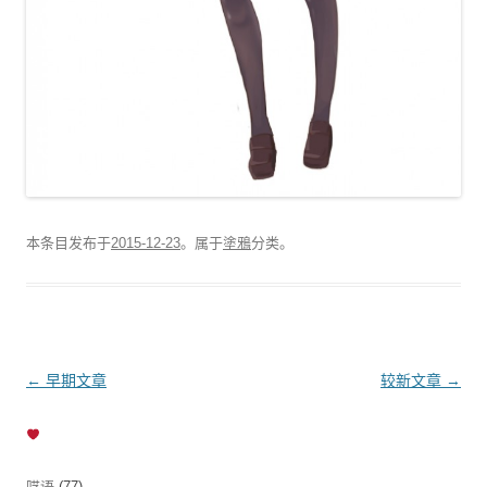
本条目发布于
2015-12-23
。属于
塗鴉
分类。
文
←
早期文章
较新文章
→
章
导
航
呓语
(77)