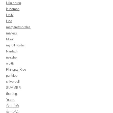
julia sarda
kudaman
LISK
luce
margaretmorales
meiyou
Mike
myrollingstar
Nardack
nezzbe
old先
Philippaj Rice
punklee
sillvercell
SUMMER
the dog
ˋяuan.
⊙虫虫⊙
ゆーげん