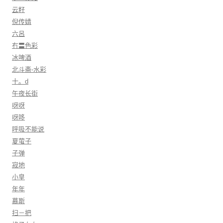
云籽
倪传婧
六呂
冇〓色彩
冰啤酒
北斗斋-水彩
十。d
午夜长街
呀呀
呀哆
呼吸不能说
夏萤子
子弹
寂地
小皇
年年
慕斯
扫－把