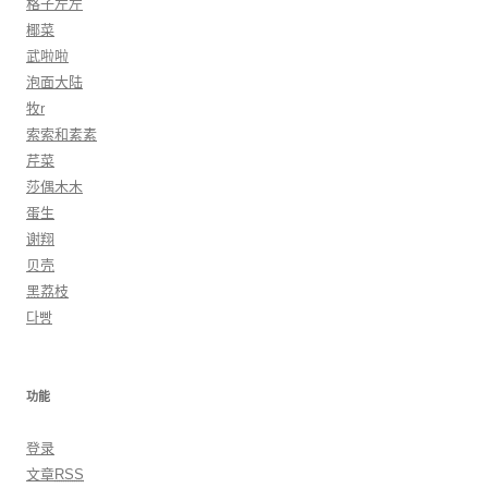
格子左左
椰菜
武啦啦
泡面大陆
牧r
索索和素素
芹菜
莎偶木木
蛋生
谢翔
贝壳
黑荔枝
다빵
功能
登录
文章
RSS