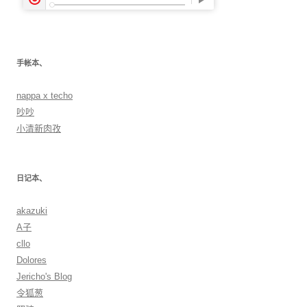
手帐本、
nappa x techo
吵吵
小清新肉孜
日记本、
akazuki
A子
cllo
Dolores
Jericho's Blog
令狐葱