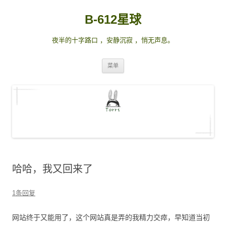
B-612星球
夜半的十字路口 ，安静沉寂 ，悄无声息。
跳
菜单
至
正
文
哈哈，我又回来了
1条回复
网站终于又能用了，这个网站真是弄的我精力交瘁，早知道当初