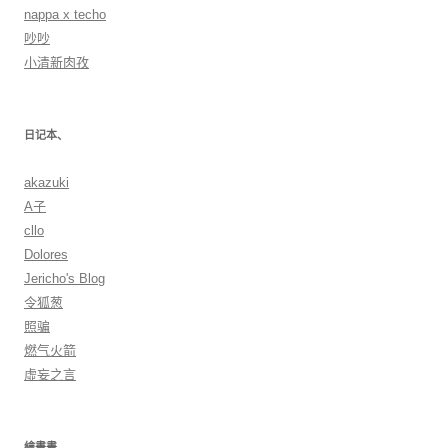
nappa x techo
吵吵
小清新肉孜
日记本、
akazuki
A子
cllo
Dolores
Jericho's Blog
令狐葱
照骗
燃气火箭
虛妄之言
繪畫畫、