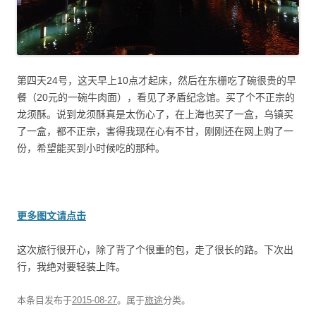
第四天24号，这天早上10点才起床，然后在东栅吃了碗很贵的早
餐（20元的一碗牛肉面），看见了矛盾纪念馆。买了个不正宗的
龙须酥。说到龙须酥真是太伤心了，在上海也买了一盒，乌镇买
了一盒，都不正宗，害得我现在心有不甘，刚刚还在网上购了一
份，希望能买到小时候吃的那种。
更多图文请点击
这次旅行很开心，除了背了个很重的包，走了很长的路。下次出
行，我绝对要轻装上阵。
本条目发布于
2015-08-27
。属于
旅途
分类。