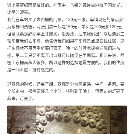
遇上蒙蒙细雨是最好的。在雨中，乌镇的瓦片被淋得闪闪发光，
比平时漂亮。
我们在车站买了去西栅的门票，120元一张，乌镇现在的景点分
为东栅和西栅，两张门票一起是150元，单买是100元和120元，
但是联票是必须早上才能买。没办法，后来我们出门以后遇到三
轮车带我们去东栅，他告诉我们如果在东栅景点里面找住宿，这
样东栅就不用再重新买门票了。晚上的时候老板会送我们进东
栅，第二天只要不离开出口就可以随便在里面逛。相比来说，西
栅比东栅面积大很多，所以这样的选择是最方便的。我们的住房
是一间木屋，挺有感觉的。
逛西栅的时候，还坐了船，西栅是分为两条路，中间一条河。要
全部走完，都需要好几个小时。特别到了晚上，河两边的灯亮了
起来，可美了。