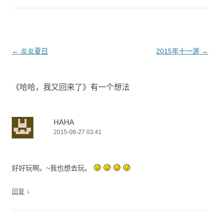
文
←
炎炎夏日
2015年十一游
→
章
导
《
哈哈，我又回来了
》有一个想法
航
HAHA
2015-08-27 03:41
好好玩啊。~我也想去玩。
↓
回复