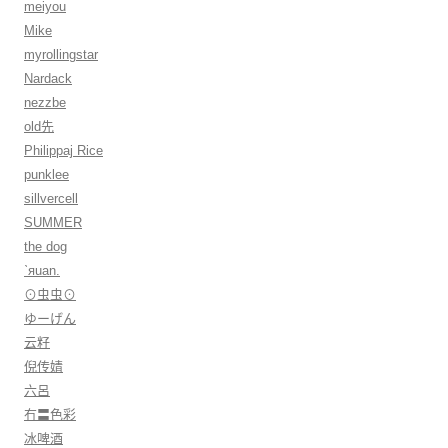
meiyou
Mike
myrollingstar
Nardack
nezzbe
old先
Philippaj Rice
punklee
sillvercell
SUMMER
the dog
ˋяuan.
⊙虫虫⊙
ゆーげん
云籽
倪传婧
六呂
冇〓色彩
冰啤酒