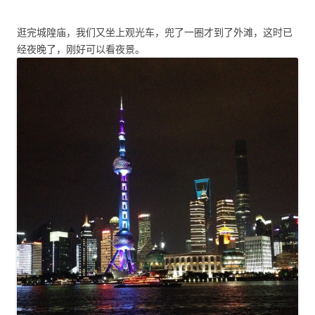
逛完城隍庙，我们又坐上观光车，兜了一圈才到了外滩，这时已
经夜晚了，刚好可以看夜景。