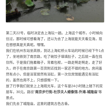
第二天22号，临时决定去上海玩一趟。上海这个城市，小时候向
往过，那时候可想看海了，还以为去了上海就能天天看见海，现
在想想真是天真呢。嘿嘿。
我们在杭州东站坐高铁，到达上海虹桥火车站的时候已经下午1点
了，坐地铁到了南京路，吃了碗饺子填填肚子，之后就一直在找
住所。于是我们拖着箱子，背着包袱，一路走啊走啊走，走了好
久，终于在南京路第一百货附近找到一家还不错的地方。房间虽
然有点小，但是浴室居然有浴缸，第一次住宾馆能遇见有浴缸
的，虽然也用不上，只想感慨一下。
放了行李我们就坐上上海观光车，这个车是24小时随上随下的双
层车，30元。路径”
南京步行街-杜莎夫人蜡像馆-外滩-城隍庙
“等
景点。
我们先去了城隍庙，这里的建筑古色古香。