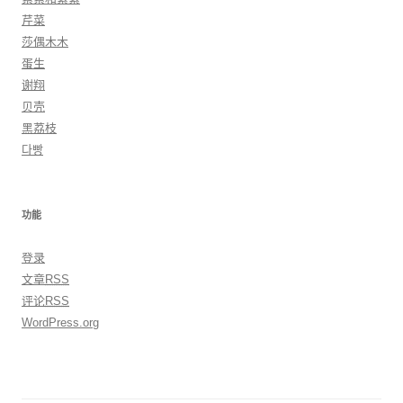
芹菜
莎偶木木
蛋生
谢翔
贝壳
黑荔枝
다빵
功能
登录
文章
RSS
评论
RSS
WordPress.org