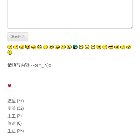
请填写内容~~o(∩_∩)o
呓语
(77)
塗鴉
(32)
手工
(2)
旅途
(6)
生活
(25)