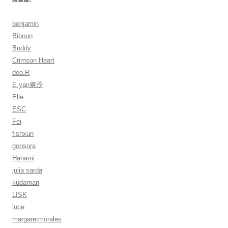
benjamin
Biboun
Buddy
Crimson Heart
deo.R
E.yan粟汐
Elle
ESC
Fei
fishxun
gonsora
Hanami
julia sarda
kudaman
LISK
luce
margaretmorales