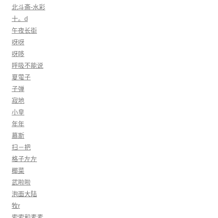
北斗斋-水彩
十。d
午夜长街
呀呀
呀哆
呼吸不能说
夏萤子
子弹
寂地
小皇
年年
慕斯
扫－把
格子左左
椰菜
武啦啦
泡面大陆
牧r
索索和素素