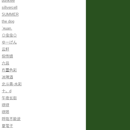
punklee
sillvercell
SUMMER
the dog
ˋяuan.
⊙虫虫⊙
ゆーげん
云籽
倪传婧
六呂
冇〓色彩
冰啤酒
北斗斋-水彩
十。d
午夜长街
呀呀
呀哆
呼吸不能说
夏萤子