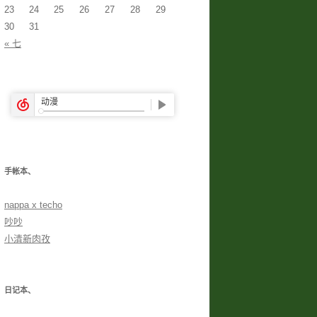
23
24
25
26
27
28
29
30
31
« 七
手帐本、
nappa x techo
吵吵
小清新肉孜
日记本、