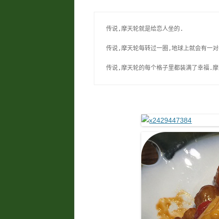
传说,摩天轮就是给恋人坐的. 

传说,摩天轮每转过一圈,地球上就会有一对接
传说,摩天轮的每个格子里都装满了幸福.摩