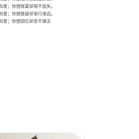
和爱；你想挥霍却得不偿失。
和爱；你想挽留却渐行渐远。
和爱；你想回忆却苦不堪言