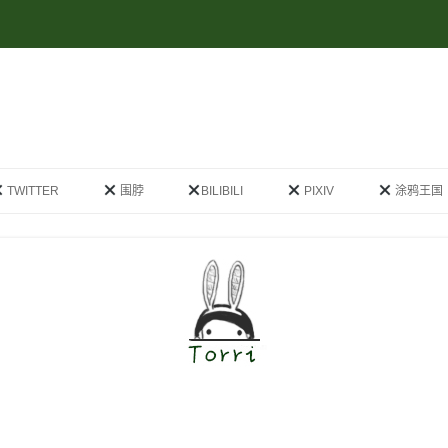
跳
至
TWITTER
围脖
BILIBILI
PIXIV
涂鸦王国
正
文