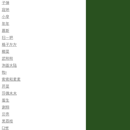
子弹
寂地
小皇
年年
慕斯
扫－把
格子左左
椰菜
武啦啦
泡面大陆
牧r
索索和素素
芹菜
莎偶木木
蛋生
谢翔
贝壳
黑荔枝
다빵