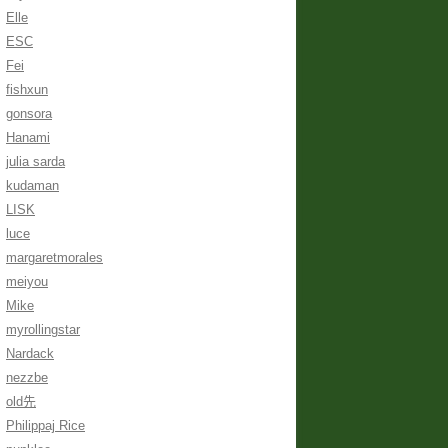
Elle
ESC
Fei
fishxun
gonsora
Hanami
julia sarda
kudaman
LISK
luce
margaretmorales
meiyou
Mike
myrollingstar
Nardack
nezzbe
old先
Philippaj Rice