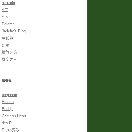
akazuki
A子
cllo
Dolores
Jericho's Blog
令狐葱
照骗
燃气火箭
虛妄之言
繪畫畫、
benjamin
Biboun
Buddy
Crimson Heart
deo.R
E.yan粟汐