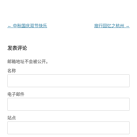
文
←
中秋国庆双节快乐
旅行回忆之杭州
→
章
导
发表评论
航
邮箱地址不会被公开。
名称
电子邮件
站点