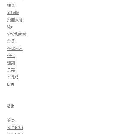
椰菜
武啦啦
泡面大陆
牧r
索索和素素
芹菜
莎偶木木
蛋生
谢翔
贝壳
黑荔枝
다빵
功能
登录
文章
RSS