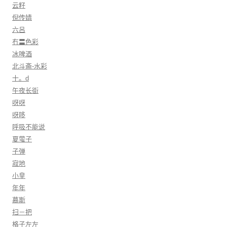
云籽
倪传婧
六呂
冇〓色彩
冰啤酒
北斗斋-水彩
十。d
午夜长街
呀呀
呀哆
呼吸不能说
夏萤子
子弹
寂地
小皇
年年
慕斯
扫－把
格子左左