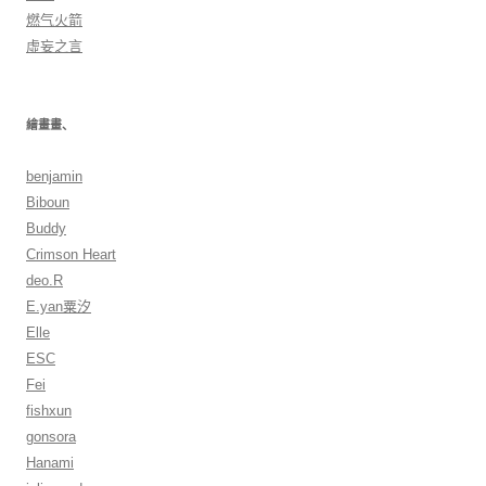
燃气火箭
虛妄之言
繪畫畫、
benjamin
Biboun
Buddy
Crimson Heart
deo.R
E.yan粟汐
Elle
ESC
Fei
fishxun
gonsora
Hanami