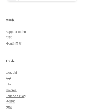
手帐本、
nappa x techo
吵吵
小清新肉孜
日记本、
akazuki
A子
cllo
Dolores
Jericho's Blog
令狐葱
照骗