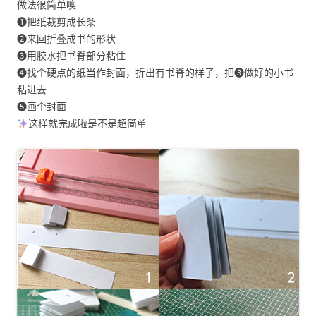
做法很简单噢
❶把纸裁剪成长条
❷来回折叠成书的形状
❸用胶水把书脊部分粘住
❹找个硬点的纸当作封面，折出有书脊的样子，把❸做好的小书
粘进去
❺画个封面
这样就完成啦是不是超简单