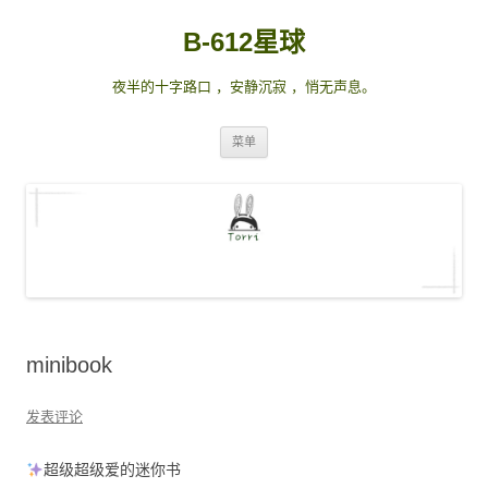
B-612星球
夜半的十字路口 ，安静沉寂 ，悄无声息。
跳
菜单
至
正
文
minibook
发表评论
超级超级️爱的迷你书