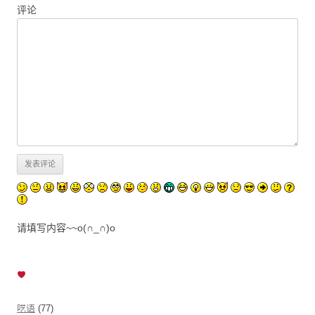
评论
请填写内容~~o(∩_∩)o
呓语
(77)