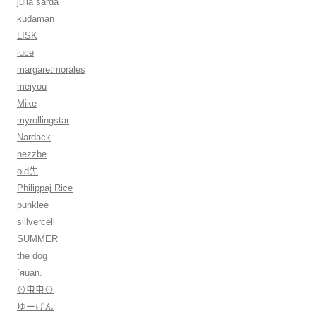
julia sarda
kudaman
LISK
luce
margaretmorales
meiyou
Mike
myrollingstar
Nardack
nezzbe
old先
Philippaj Rice
punklee
sillvercell
SUMMER
the dog
ˋяuan.
⊙虫虫⊙
ゆーげん