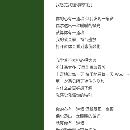
我感觉我懂你的特别
你的心有一道墙 但我发现一扇窗
偶尔透出一丝暖暖的微光
就算你有一道墙
我的爱会攀上窗台盛放
打开窗你会看到悲伤融化
我学着不去担心得太远
不计画太多 反而能勇敢冒险
丰富地过每一天 快乐地看每一天 Wooh～
第一次遇见阴天遮住你侧脸
有什么故事好想了解
我感觉我懂你的特别
你的心有一道墙 但我发现一扇窗
偶尔透出一丝暖暖的微光
就算你有一道墙