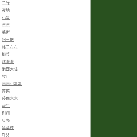
子弹
寂地
小皇
年年
慕斯
扫－把
格子左左
椰菜
武啦啦
泡面大陆
牧r
索索和素素
芹菜
莎偶木木
蛋生
谢翔
贝壳
黑荔枝
다빵