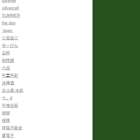
punklee
sillvercell
SUMMER
the dog
ˋяuan.
⊙虫虫⊙
ゆーげん
云籽
倪传婧
六呂
冇〓色彩
冰啤酒
北斗斋-水彩
十。d
午夜长街
呀呀
呀哆
呼吸不能说
夏萤子