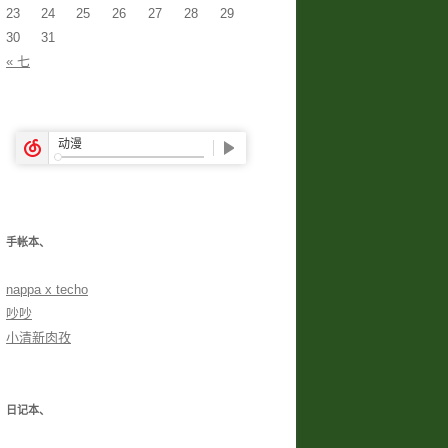
23
24
25
26
27
28
29
30
31
« 七
手帐本、
nappa x techo
吵吵
小清新肉孜
日记本、