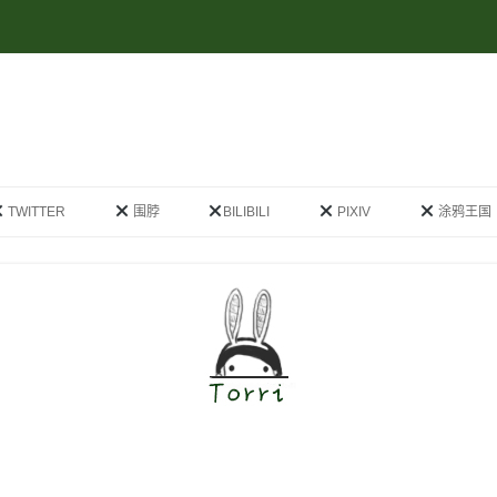
跳
至
TWITTER
围脖
BILIBILI
PIXIV
涂鸦王国
正
文