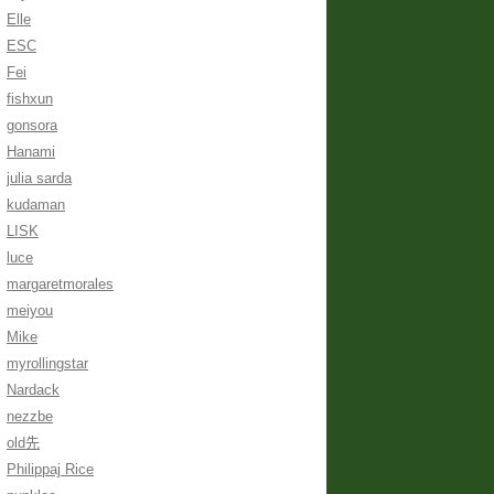
Elle
ESC
Fei
fishxun
gonsora
Hanami
julia sarda
kudaman
LISK
luce
margaretmorales
meiyou
Mike
myrollingstar
Nardack
nezzbe
old先
Philippaj Rice