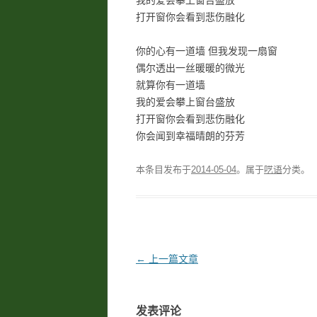
我的爱会攀上窗台盛放
打开窗你会看到悲伤融化
你的心有一道墙 但我发现一扇窗
偶尔透出一丝暖暖的微光
就算你有一道墙
我的爱会攀上窗台盛放
打开窗你会看到悲伤融化
你会闻到幸福晴朗的芬芳
本条目发布于
2014-05-04
。属于
呓语
分类。
文
←
上一篇文章
章
导
发表评论