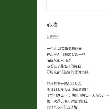
心墙
发表评论
一个人 眺望碧海和蓝天
在心里面 那抹灰就淡一些
海豚从眼前飞越
我看见了最阳光的笑脸
好时光都该被宝贝 因为有限
我学着不去担心得太远
不计划太多 反而能勇敢冒险
丰富地过每一天 快乐地看每一天 Wooh～
第一次遇见阴天遮住你侧脸
有什么故事好想了解