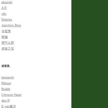
akazuki
A子
cllo
Dolores
Jericho's Blog
令狐葱
照骗
燃气火箭
虛妄之言
繪畫畫、
benjamin
Biboun
Buddy
Crimson Heart
deo.R
E.yan粟汐