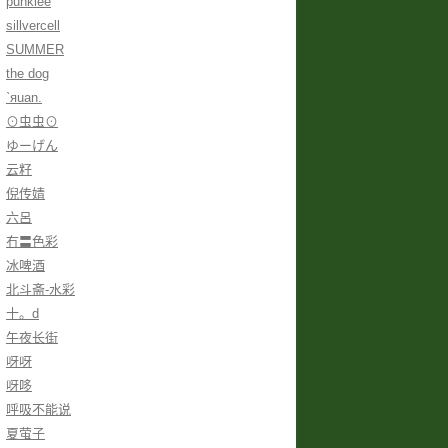
punklee
sillvercell
SUMMER
the dog
ˋяuan.
⊙虫虫⊙
ゆーげん
云籽
倪传婧
六呂
冇〓色彩
冰啤酒
北斗斋-水彩
十。d
午夜长街
呀呀
呀哆
呼吸不能说
夏萤子