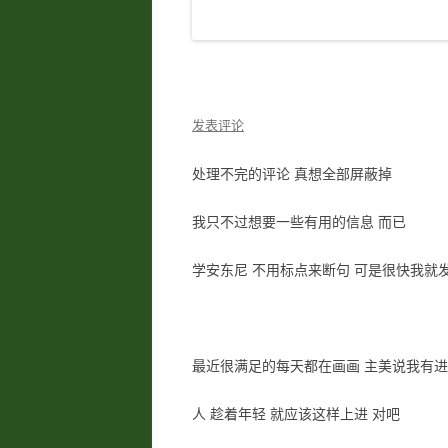
发表评论
处理不完的评论 真想全部屏蔽掉
我只不过想要一些有用的信息 而已
学安东尼 不用标点来断句 可是很快我就
最近很满足的每天都在画画 主美说我有进
人 趁着年轻 就应该这样上进 对吧