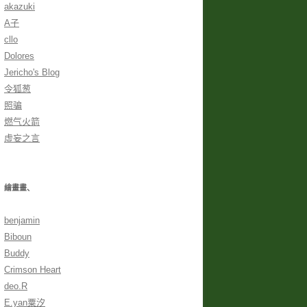
akazuki
A子
cllo
Dolores
Jericho's Blog
令狐葱
照骗
燃气火箭
虛妄之言
繪畫畫、
benjamin
Biboun
Buddy
Crimson Heart
deo.R
E.yan粟汐