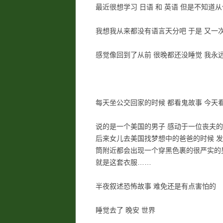
最近很想学习 日语 和 英语 但是不知道
我想我从来都没有语言天分吧 于是 又一
感觉像回到了从前 很晚都还没睡觉 我永
每天坐公交回家的时候 都看鬼故事 今天
说的是一个美国的男子 感动于一位丧夫的
后来女儿去美国找梦想中的爸爸的时候 发现
筒附近都会出现一个穿黑色裹的很严实的男
就是这套衣服……
半夜叙述恐怖故事 难免还是有点害怕的
睡觉去了 晚安 世界