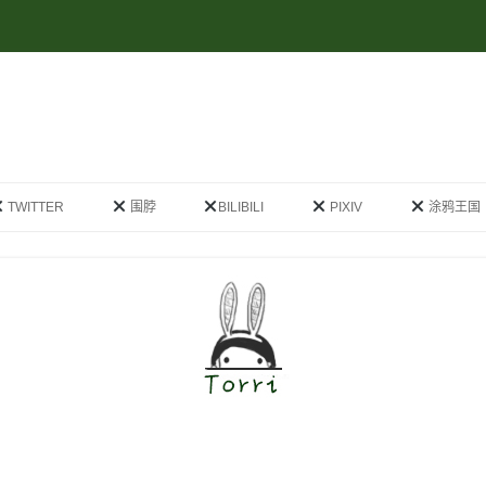
跳
至
TWITTER
围脖
BILIBILI
PIXIV
涂鸦王国
正
文