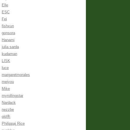
Elle
ESC
Fei
fishxun
gonsora
Hanami
julia sarda
kudaman
LISK
luce
margaretmorales
meiyou
Mike
myrollingstar
Nardack
nezzbe
old先
Philippaj Rice