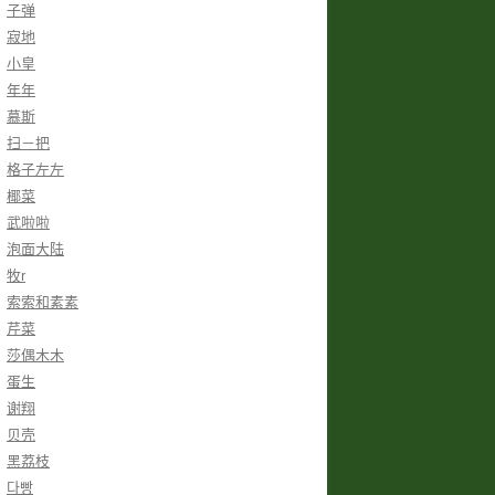
子弹
寂地
小皇
年年
慕斯
扫－把
格子左左
椰菜
武啦啦
泡面大陆
牧r
索索和素素
芹菜
莎偶木木
蛋生
谢翔
贝壳
黑荔枝
다빵