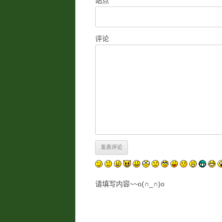
站点
评论
请填写内容~~o(∩_∩)o