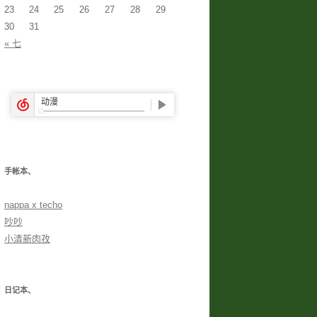
23
24
25
26
27
28
29
30
31
« 七
手帐本、
nappa x techo
吵吵
小清新肉孜
日记本、