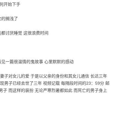
从何开始下手
次的搁浅了
远都讨厌睡觉 这很浪费时间
看见一篇很温情的鬼故事 心里默默的感动
妻子对女儿的爱 于是以父亲的身份和其女儿通信 长达三年
男子已经去世了三年 视频记载 每隔段时间的23：59分 邮
子 而这样的装扮 无论严寒烈暑都如此 而死亡的男子身上