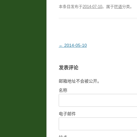
本条目发布于
2014-07-10
。属于
呓语
分类。
文
←
2014-05-10
章
导
发表评论
航
邮箱地址不会被公开。
名称
电子邮件