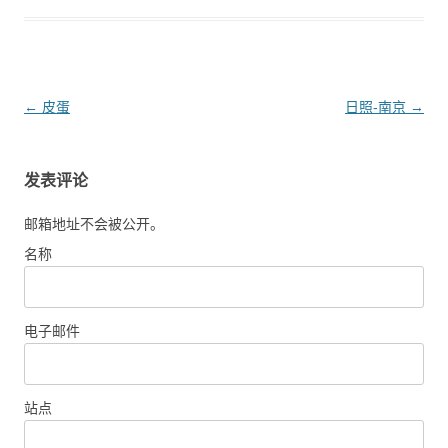
文
←
皮蛋
日照-南京
→
章
导
发表评论
航
邮箱地址不会被公开。
名称
电子邮件
站点