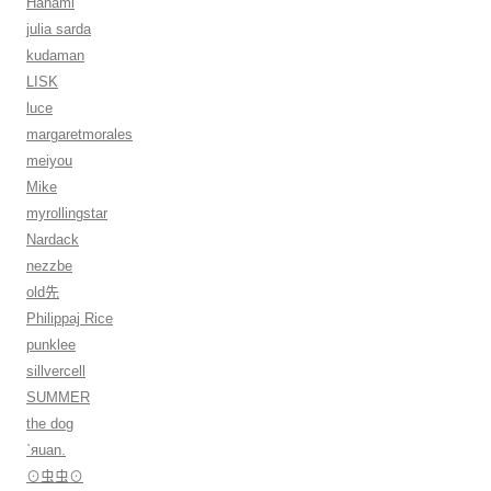
Hanami
julia sarda
kudaman
LISK
luce
margaretmorales
meiyou
Mike
myrollingstar
Nardack
nezzbe
old先
Philippaj Rice
punklee
sillvercell
SUMMER
the dog
ˋяuan.
⊙虫虫⊙