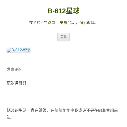
B-612星球
夜半的十字路口 ，安静沉寂 ，悄无声息。
跳
菜单
至
正
文
发表评论
愿岁月静好。
恬淡的生活一直在继续，在匆匆忙忙中我或许还是在向着梦想前
进。