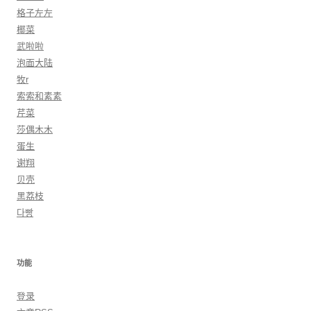
格子左左
椰菜
武啦啦
泡面大陆
牧r
索索和素素
芹菜
莎偶木木
蛋生
谢翔
贝壳
黑荔枝
다빵
功能
登录