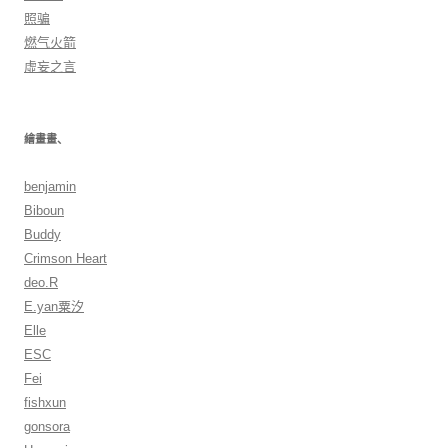
照骗
燃气火箭
虛妄之言
繪畫畫、
benjamin
Biboun
Buddy
Crimson Heart
deo.R
E.yan粟汐
Elle
ESC
Fei
fishxun
gonsora