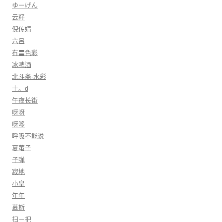
ゆーげん
云籽
倪传婧
六呂
冇〓色彩
冰啤酒
北斗斋-水彩
十。d
午夜长街
呀呀
呀哆
呼吸不能说
夏萤子
子弹
寂地
小皇
年年
慕斯
扫－把