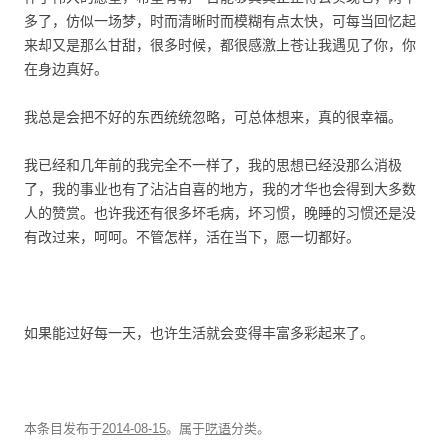
多了，仿似一场梦，时而清晰时而模糊有点太快，可每当回忆起
来却又是那么甘甜，很多时候，都很感激上苍让我遇见了你，你
在身边真好。
我总是会把不好的东西统统忽略，可总体想来，真的很幸福。
我已经和几年前的我完全不一样了，我的思想已经没那么消极
了，我的事业也有了沾沾自喜的地方，我的才华也会得到大多数
人的赞赏。也许我还有很多坏毛病，坏习惯，晚睡的习惯还是没
有改过来，呵呵。不管怎样，活在当下，愿一切都好。
如果能过好每一天，也许生活就会变得丰富多彩起来了。
本条目发布于
2014-08-15
。属于
呓语
分类。