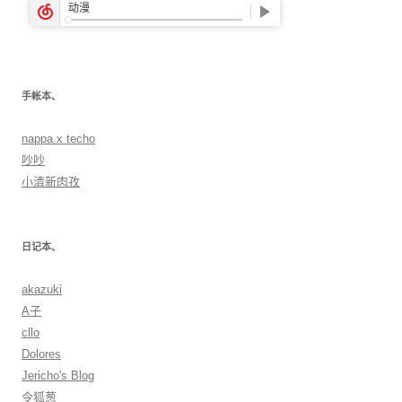
手帐本、
nappa x techo
吵吵
小清新肉孜
日记本、
akazuki
A子
cllo
Dolores
Jericho's Blog
令狐葱