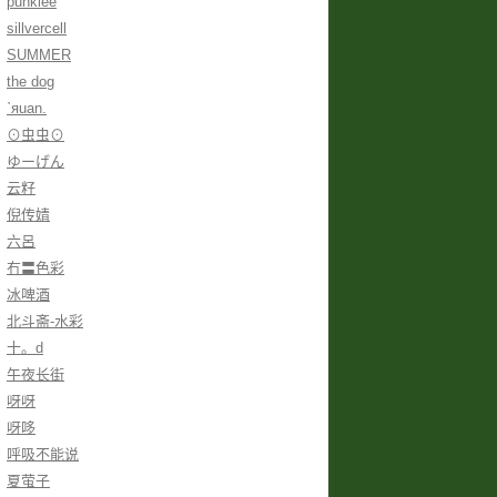
punklee
sillvercell
SUMMER
the dog
ˋяuan.
⊙虫虫⊙
ゆーげん
云籽
倪传婧
六呂
冇〓色彩
冰啤酒
北斗斋-水彩
十。d
午夜长街
呀呀
呀哆
呼吸不能说
夏萤子