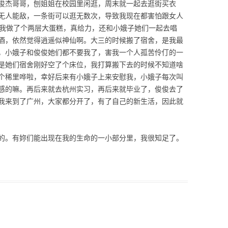
俊杰哥哥，刨姐姐在校园里闲逛，周末就一起去逛街买衣
无人能敌，一条街可以逛无数次，导致我现在都害怕跟女人
给我做了个两层大蛋糕，真给力，还和小娥子她们一起去唱
酒，依然觉得逍遥似神仙啊。大三的时候搬了宿舍，是我最
，小娥子和俊俊她们都不要我了，害我一个人孤苦伶仃的一
是她们宿舍刚好空了个床位，我打算搬下去的时候不知道啥
个稀里哗啦，幸好后来有小娥子上来安慰我，小娥子每次叫
感的嘛。再后来就去杭州实习，再后来就毕业了，俊俊去了
我来到了广州，大家都分开了，有了自己的新生活，因此就
的。有妳们能出现在我的生命的一小部分里，我很知足了。