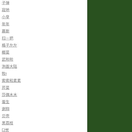
子弹
寂地
小皇
年年
慕斯
扫－把
格子左左
椰菜
武啦啦
泡面大陆
牧r
索索和素素
芹菜
莎偶木木
蛋生
谢翔
贝壳
黑荔枝
다빵