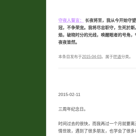
守夜人誓言：
长夜将至，我从今开始守望
冠，不争荣宠。我将尽忠职守，生死於斯
焰，破晓时分的光线，唤醒眠者的号角，
夜夜皆然。
本条目发布于
2015-04-03
。属于
呓语
分类。
2015-02-11
三周年纪念日。
时间过去的很快，而我再过一个月就要离
情世故，遇到了很多朋友，也学会了很多