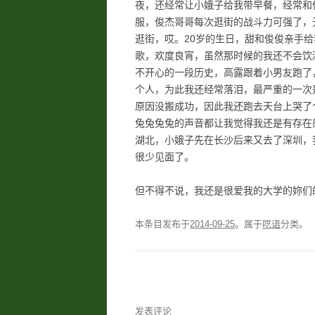
夜，还经常让小娥子给我带早餐，经常和
服，俊杰哥哥每次逛街的战斗力可强了，
逛街，哎。20岁的生日，甜和俊俊亲手
歌，欢度良宵，虽然那时候的我还不会饮
不开心的一段历史，高露跟着小男友跑了
个人，为此我还经常落泪，最严重的一次
原因没搬成功，因此我还跑去天台上哭了
兔兔兔兔的声音都让我觉得我还是有存在
湖北，小娥子先在长沙后来又去了深圳，
很少见面了。
但不得不说，我还是很爱我的大学的妳们
本条目发布于
2014-09-25
。属于
呓语
分类。
发表评论