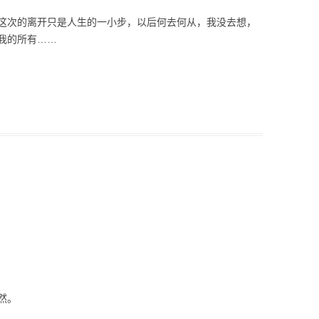
这次的离开只是人生的一小步，以后何去何从，我没去想，
我的所有……
然。