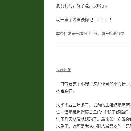
我呢我呢，除了混，沒啥了。
就一輩子等著後悔吧！！！！！
本条目发布于
2014-10-27
。属于
呓语
分类。
发表评论
一口气看完了小娥子这几个月的小心情，
不会原谅。
大学毕业三年多了，以前的生活还是历历
舍，但是我觉得宿舍里的5个孩子都很好
训了几天以后就逃跑了。后来第一次跟你
大兔子，这可是我从小到大最喜欢的一只