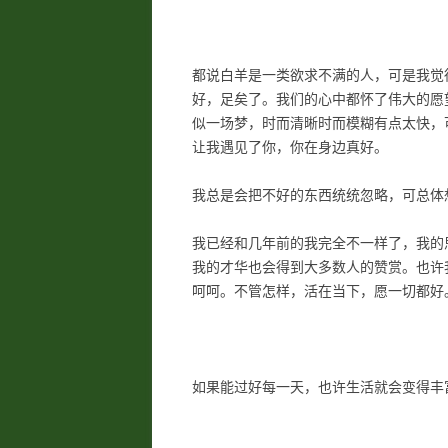
都说白羊是一类欲求不满的人，可是我觉
好，足矣了。我们的心中都怀了伟大的愿
似一场梦，时而清晰时而模糊有点太快，
让我遇见了你，你在身边真好。
我总是会把不好的东西统统忽略，可总体
我已经和几年前的我完全不一样了，我的
我的才华也会得到大多数人的赞赏。也许
呵呵。不管怎样，活在当下，愿一切都好
如果能过好每一天，也许生活就会变得丰