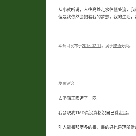
从小就听说，人往高处走水往低处流，我
但是我依然会抱着我的梦想，我的生活，
本条目发布于
2015-02-11
。属于
呓语
分类。
发表评论
去塗鴉王國逛了一圈。
我發現我TMD真沒資格說自己愛畫畫。
別人能畫那麼多的畫，畫的好也是理所當