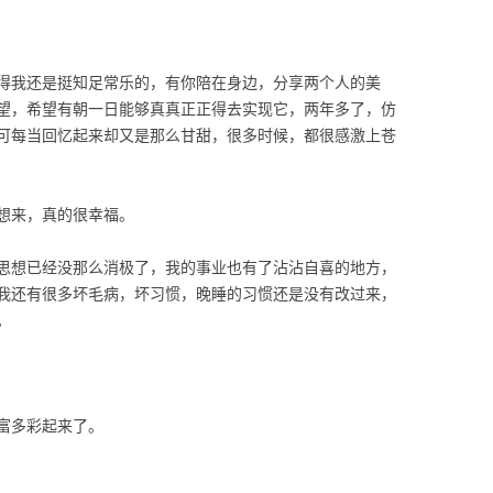
得我还是挺知足常乐的，有你陪在身边，分享两个人的美
望，希望有朝一日能够真真正正得去实现它，两年多了，仿
可每当回忆起来却又是那么甘甜，很多时候，都很感激上苍
想来，真的很幸福。
思想已经没那么消极了，我的事业也有了沾沾自喜的地方，
我还有很多坏毛病，坏习惯，晚睡的习惯还是没有改过来，
。
富多彩起来了。