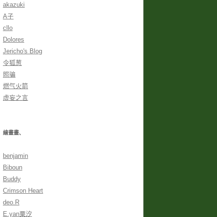
akazuki
A子
cllo
Dolores
Jericho's Blog
令狐葱
照骗
燃气火箭
虛妄之言
繪畫畫、
benjamin
Biboun
Buddy
Crimson Heart
deo.R
E.yan粟汐