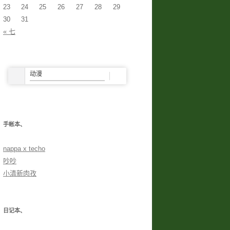
23
24
25
26
27
28
29
30
31
« 七
手帐本、
nappa x techo
吵吵
小清新肉孜
日记本、