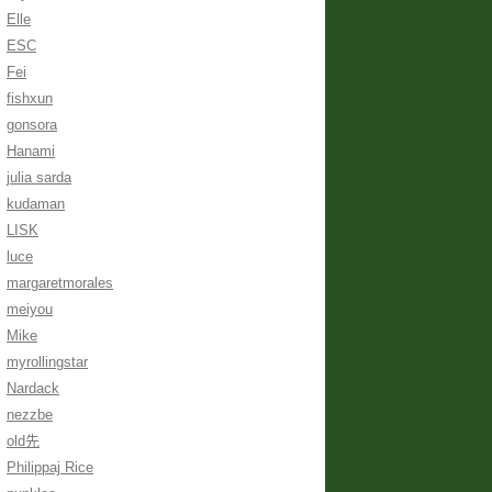
Elle
ESC
Fei
fishxun
gonsora
Hanami
julia sarda
kudaman
LISK
luce
margaretmorales
meiyou
Mike
myrollingstar
Nardack
nezzbe
old先
Philippaj Rice