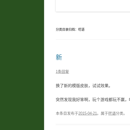
分类目录归档：
呓语
新
1条回复
换了新的模版皮肤，试试效果。
突然发现我好笨啊，玩个游戏都玩不赢，
本条目发布于
2015-04-21
。属于
呓语
分类。