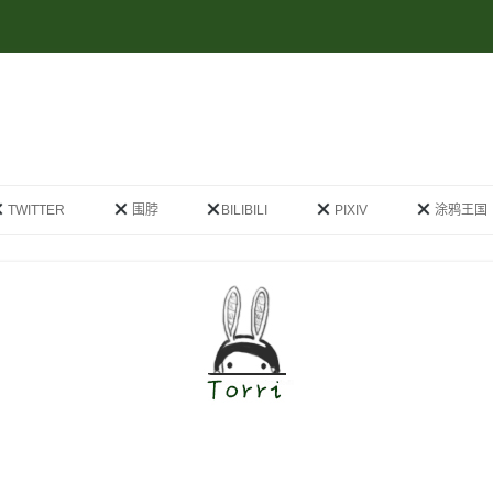
跳
至
TWITTER
围脖
BILIBILI
PIXIV
涂鸦王国
正
文